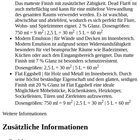
D
as matteste Finish mit zusätzlicher Zähigkeit. Dead Flat® ist
auch mehrflächig und kann für eine mühelose Verwandlung
des gesamten Raums verwendet werden. Es ist waschbar,
abwischbar und abriebfest, wodurch es sich perfekt für Flure,
Wohn- und Spielzimmer eignet. 2 % Glanz. Dosengrößen:
2
2
2
750 ml = 9
m
| 2,5 L = 30
m
| 5 L = 60 m
Modern Emulsion | für Wände und Decken im Innenbereich.
Modern Emulsion ist aufgrund seiner Widerstandsfähigkeit
besonders für viel beanspruchte Räume wie Badezimmer,
Küchen oder auch den Eingangsbereich geeignet. Das matte
Finish mit 7 % Glanz ist besonders schmutzresistent.
2
2
Dosengrößen: 2,5 L = 30 m
| 5 L = 60 m
Flat Eggshell | für Holz und Metall im Innenbereich. Durch
seine höchst beständige Eigenschaft und dem glatten, seidigen
Finish mit 20 % Glanz ist Flat Eggshell eine ideale
Möglichkeit Möbelstücke, Küchenkästen, Heizkörper,
Sockelleisten, Türen und Zierleisten aufzuwerten.
2
2
2
Dosengrößen: 750 ml = 9 m
| 2,5 L = 30 m
| 5 L = 60 m
Weitere Informationen
Zusätzliche Informationen