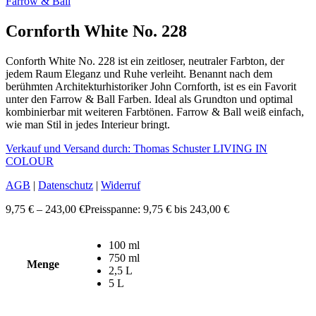
Farrow & Ball
Cornforth White No. 228
Conforth White No. 228 ist ein zeitloser, neutraler Farbton, der
jedem Raum Eleganz und Ruhe verleiht. Benannt nach dem
berühmten Architekturhistoriker John Cornforth, ist es ein Favorit
unter den Farrow & Ball Farben. Ideal als Grundton und optimal
kombinierbar mit weiteren Farbtönen. Farrow & Ball weiß einfach,
wie man Stil in jedes Interieur bringt.
Verkauf und Versand durch: Thomas Schuster LIVING IN
COLOUR
AGB
|
Datenschutz
|
Widerruf
9,75
€
–
243,00
€
Preisspanne: 9,75 € bis 243,00 €
100 ml
750 ml
Menge
2,5 L
5 L