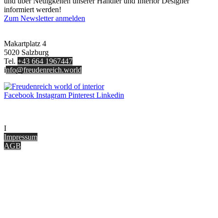
und über Neuigkeiten unserer Händler und Interior Designer
informiert werden!
Zum Newsletter anmelden
FREUDENREICH world of interior GmbH
Makartplatz 4
5020 Salzburg
Tel.
+43 664 1967447
i
nfo@freudenreich.world
Facebook
Instagram
Pinterest
Linkedin
UNTERNEHMEN
I
nterior Design Blog
Impressum
AGB
ONLINE SHOP
Gutscheine
Versand & Lieferung
Zahlungsmöglichkeiten
Widerrufsbelehrung
Cookie Optionen