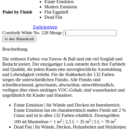
Estate Emulsion
Modern Emulsion
Paint by Finish
Flat Eggshell
Dead Flat
Zurücksetzen
Cornforth White No. 228 Menge
In den Warenkorb
Beschreibung
Die zeitlosen Farben von Farrow & Ball sind mit viel Sorgfalt und
Bedacht kreiert. Der einzigartiger Look entsteht durch ihre Farbtiefe
und Qualität, die jedem Raum eine unvergleichliche Ausstrahlung
und Lebendigkeit verleiht. Für die Haltbarkeit der 132 Farben
sorgen die unterschiedlichen Finishs. Alle Finishs sind
schnelltrocknend, geruchsarm, abwischbar, umweltfreundlich,
verfügen über einen niedrigen VOC-Gehalt, sind wasserbasiert und
ungefährlich für Kinder und Haustiere.
Estate Emulsion | für Wände und Decken im Innenbereich.
Estate Emulsion hat ein charakteristisch mattes Finish mit 2 %
Glanz und ist in allen 132 Farben erhältlich. Dosengrößen:
2
2
2
100 ml Musterdose = 1 m
| 2,5 L = 35 m
| 5 L = 70 m
Dead Flat | für Wände, Decken, Holzarbeiten und Heizkörper.