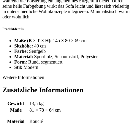
während die Polsterung ein angenehmes Sitzgefühl bietet. Durch
seine helle Farbgebung wirkt das Sofa leicht und lässt sich vielseitig
in unterschiedliche Wohnkonzepte integrieren. Minimalistisch warm
oder wohnlich.
Produktdetails
Maße (B × T × H):
145 × 80 × 69 cm
Sitzhöhe:
40 cm
Farbe:
Senfgelb
Material:
Sperrholz, Schaumstoff, Polyester
Form:
Rund, segmentiert
Stil:
Modern
Weitere Informationen
Zusätzliche Informationen
Gewicht
13,5 kg
Maße
81 × 78 × 64 cm
Material
Bouclé