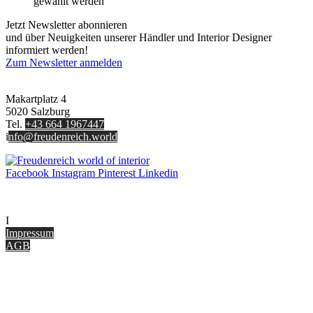
gewählt werden
Jetzt Newsletter abonnieren
und über Neuigkeiten unserer Händler und Interior Designer
informiert werden!
Zum Newsletter anmelden
FREUDENREICH world of interior GmbH
Makartplatz 4
5020 Salzburg
Tel.
+43 664 1967447
i
nfo@freudenreich.world
Facebook
Instagram
Pinterest
Linkedin
UNTERNEHMEN
I
nterior Design Blog
Impressum
AGB
ONLINE SHOP
Gutscheine
Versand & Lieferung