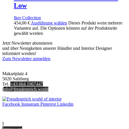
Low
Iker Collection
454,00
€
Ausführung wählen
Dieses Produkt weist mehrere
Varianten auf. Die Optionen können auf der Produktseite
gewählt werden
Jetzt Newsletter abonnieren
und über Neuigkeiten unserer Händler und Interior Designer
informiert werden!
Zum Newsletter anmelden
FREUDENREICH world of interior GmbH
Makartplatz 4
5020 Salzburg
Tel.
+43 664 1967447
i
nfo@freudenreich.world
Facebook
Instagram
Pinterest
Linkedin
UNTERNEHMEN
I
nterior Design Blog
Impressum