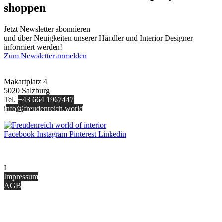
shoppen
Jetzt Newsletter abonnieren
und über Neuigkeiten unserer Händler und Interior Designer
informiert werden!
Zum Newsletter anmelden
FREUDENREICH world of interior GmbH
Makartplatz 4
5020 Salzburg
Tel.
+43 664 1967447
i
nfo@freudenreich.world
Facebook
Instagram
Pinterest
Linkedin
UNTERNEHMEN
I
nterior Design Blog
Impressum
AGB
ONLINE SHOP
Gutscheine