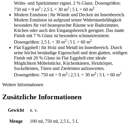
Wohn- und Spielzimmer eignet. 2 % Glanz. Dosengrößen:
2
2
2
750 ml = 9
m
| 2,5 L = 30
m
| 5 L = 60 m
Modern Emulsion | für Wände und Decken im Innenbereich.
Modern Emulsion ist aufgrund seiner Widerstandsfähigkeit
besonders für viel beanspruchte Räume wie Badezimmer,
Küchen oder auch den Eingangsbereich geeignet. Das matte
Finish mit 7 % Glanz ist besonders schmutzresistent.
2
2
Dosengrößen: 2,5 L = 30 m
| 5 L = 60 m
Flat Eggshell | für Holz und Metall im Innenbereich. Durch
seine höchst beständige Eigenschaft und dem glatten, seidigen
Finish mit 20 % Glanz ist Flat Eggshell eine ideale
Möglichkeit Möbelstücke, Küchenkästen, Heizkörper,
Sockelleisten, Türen und Zierleisten aufzuwerten.
2
2
2
Dosengrößen: 750 ml = 9 m
| 2,5 L = 30 m
| 5 L = 60 m
Weitere Informationen
Zusätzliche Informationen
Gewicht
n. v.
Menge
100 ml, 750 ml, 2,5 L, 5 L