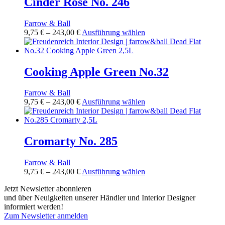
Cinder Rose No. 246
gewählt
auf.
werden
Die
Farrow & Ball
Optionen
Preisspanne:
Dieses
9,75
€
–
243,00
€
Ausführung wählen
können
9,75 €
Produkt
auf
bis
weist
der
243,00 €
mehrere
Produktseite
Varianten
Cooking Apple Green No.32
gewählt
auf.
werden
Die
Farrow & Ball
Optionen
Preisspanne:
Dieses
9,75
€
–
243,00
€
Ausführung wählen
können
9,75 €
Produkt
auf
bis
weist
der
243,00 €
mehrere
Produktseite
Varianten
Cromarty No. 285
gewählt
auf.
werden
Die
Farrow & Ball
Optionen
Preisspanne:
Dieses
9,75
€
–
243,00
€
Ausführung wählen
können
9,75 €
Produkt
auf
Jetzt Newsletter abonnieren
bis
weist
der
und über Neuigkeiten unserer Händler und Interior Designer
243,00 €
mehrere
Produktseite
informiert werden!
Varianten
gewählt
Zum Newsletter anmelden
auf.
werden
FREUDENREICH world of interior GmbH