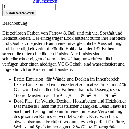
Zurücksetzen
Vardo
No.
In den Warenkorb
288
Menge
Beschreibung
Die zeitlosen Farben von Farrow & Ball sind mit viel Sorgfalt und
Bedacht kreiert. Der einzigartiger Look entsteht durch ihre Farbtiefe
und Qualität, die jedem Raum eine unvergleichliche Ausstrahlung
und Lebendigkeit verleiht. Für die Haltbarkeit der 132 Farben
sorgen die unterschiedlichen Finishs. Alle Finishs sind
schnelltrocknend, geruchsarm, abwischbar, umweltfreundlich,
verfügen über einen niedrigen VOC-Gehalt, sind wasserbasiert und
ungefährlich für Kinder und Haustiere.
Estate Emulsion | für Wände und Decken im Innenbereich.
Estate Emulsion hat ein charakteristisch mattes Finish mit 2 %
Glanz und ist in allen 132 Farben erhältlich. Dosengrößen:
2
2
2
100 ml Musterdose = 1 m
| 2,5 L = 35 m
| 5 L = 70 m
Dead Flat | für Wände, Decken, Holzarbeiten und Heizkörper.
D
as matteste Finish mit zusätzlicher Zähigkeit. Dead Flat® ist
auch mehrflächig und kann für eine mühelose Verwandlung
des gesamten Raums verwendet werden. Es ist waschbar,
abwischbar und abriebfest, wodurch es sich perfekt für Flure,
Wohn- und Spielzimmer eignet. 2 % Glanz. Dosengrößen: