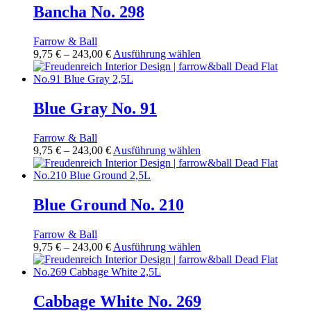
Varianten
Bancha No. 298
gewählt
auf.
werden
Die
Farrow & Ball
Optionen
Preisspanne:
Dieses
9,75
€
–
243,00
€
Ausführung wählen
können
9,75 €
Produkt
auf
bis
weist
der
243,00 €
mehrere
Produktseite
Varianten
Blue Gray No. 91
gewählt
auf.
werden
Die
Farrow & Ball
Optionen
Preisspanne:
Dieses
9,75
€
–
243,00
€
Ausführung wählen
können
9,75 €
Produkt
auf
bis
weist
der
243,00 €
mehrere
Produktseite
Varianten
Blue Ground No. 210
gewählt
auf.
werden
Die
Farrow & Ball
Optionen
Preisspanne:
Dieses
9,75
€
–
243,00
€
Ausführung wählen
können
9,75 €
Produkt
auf
bis
weist
der
243,00 €
mehrere
Produktseite
Varianten
Cabbage White No. 269
gewählt
auf.