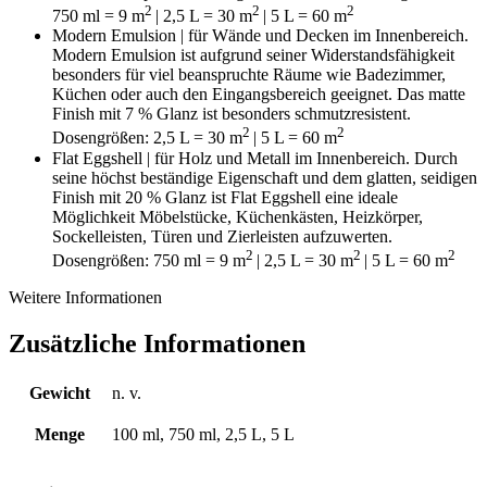
2
2
2
750 ml = 9
m
| 2,5 L = 30
m
| 5 L = 60 m
Modern Emulsion | für Wände und Decken im Innenbereich.
Modern Emulsion ist aufgrund seiner Widerstandsfähigkeit
besonders für viel beanspruchte Räume wie Badezimmer,
Küchen oder auch den Eingangsbereich geeignet. Das matte
Finish mit 7 % Glanz ist besonders schmutzresistent.
2
2
Dosengrößen: 2,5 L = 30 m
| 5 L = 60 m
Flat Eggshell | für Holz und Metall im Innenbereich. Durch
seine höchst beständige Eigenschaft und dem glatten, seidigen
Finish mit 20 % Glanz ist Flat Eggshell eine ideale
Möglichkeit Möbelstücke, Küchenkästen, Heizkörper,
Sockelleisten, Türen und Zierleisten aufzuwerten.
2
2
2
Dosengrößen: 750 ml = 9 m
| 2,5 L = 30 m
| 5 L = 60 m
Weitere Informationen
Zusätzliche Informationen
Gewicht
n. v.
Menge
100 ml, 750 ml, 2,5 L, 5 L