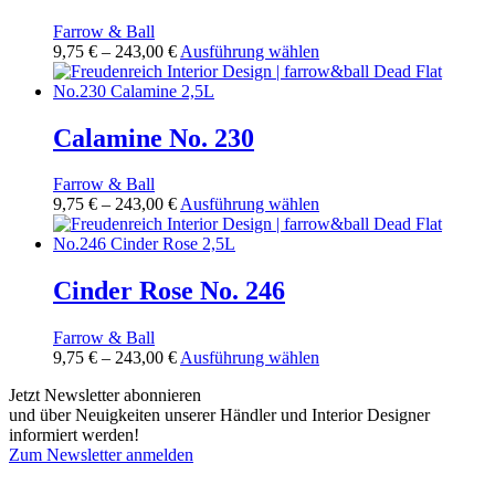
werden
Die
Farrow & Ball
Optionen
Preisspanne:
Dieses
9,75
€
–
243,00
€
Ausführung wählen
können
9,75 €
Produkt
auf
bis
weist
der
243,00 €
mehrere
Produktseite
Varianten
Calamine No. 230
gewählt
auf.
werden
Die
Farrow & Ball
Optionen
Preisspanne:
Dieses
9,75
€
–
243,00
€
Ausführung wählen
können
9,75 €
Produkt
auf
bis
weist
der
243,00 €
mehrere
Produktseite
Varianten
Cinder Rose No. 246
gewählt
auf.
werden
Die
Farrow & Ball
Optionen
Preisspanne:
Dieses
9,75
€
–
243,00
€
Ausführung wählen
können
9,75 €
Produkt
auf
Jetzt Newsletter abonnieren
bis
weist
der
und über Neuigkeiten unserer Händler und Interior Designer
243,00 €
mehrere
Produktseite
informiert werden!
Varianten
gewählt
Zum Newsletter anmelden
auf.
werden
FREUDENREICH world of interior GmbH
Die