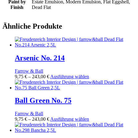
Paint by
Estate Emulsion, Modern Emulsion, Flat Eggshell,
Finish
Dead Flat
Ähnliche Produkte
Arsenic No. 214
Farrow & Ball
Preisspanne:
Dieses
9,75
€
–
243,00
€
Ausführung wählen
9,75 €
Produkt
bis
weist
243,00 €
mehrere
Varianten
Ball Green No. 75
auf.
Die
Farrow & Ball
Optionen
Preisspanne:
Dieses
9,75
€
–
243,00
€
Ausführung wählen
können
9,75 €
Produkt
auf
bis
weist
der
243,00 €
mehrere
Produktseite