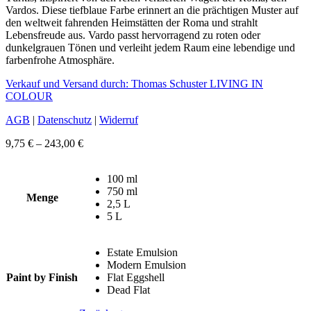
Vardos. Diese tiefblaue Farbe erinnert an die prächtigen Muster auf
den weltweit fahrenden Heimstätten der Roma und strahlt
Lebensfreude aus. Vardo passt hervorragend zu roten oder
dunkelgrauen Tönen und verleiht jedem Raum eine lebendige und
farbenfrohe Atmosphäre.
Verkauf und Versand durch: Thomas Schuster LIVING IN
COLOUR
AGB
|
Datenschutz
|
Widerruf
Preisspanne:
9,75
€
–
243,00
€
9,75 €
bis
100 ml
243,00 €
750 ml
Menge
2,5 L
5 L
Estate Emulsion
Modern Emulsion
Paint by Finish
Flat Eggshell
Dead Flat