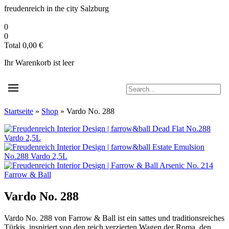
Zum
freudenreich in the city
Salzburg
Inhalt
springen
0
0
Total
0,00
€
Ihr Warenkorb ist leer
Startseite
»
Shop
»
Vardo No. 288
Farrow & Ball
Vardo No. 288
Vardo No. 288 von Farrow & Ball ist ein sattes und traditionsreiches
Türkis, inspiriert von den reich verzierten Wagen der Roma, den