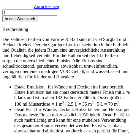
Zurücksetzen
Sudbury
Yellow
In den Warenkorb
No.
51
Beschreibung
Menge
Die zeitlosen Farben von Farrow & Ball sind mit viel Sorgfalt und
Bedacht kreiert. Der einzigartiger Look entsteht durch ihre Farbtiefe
und Qualität, die jedem Raum eine unvergleichliche Ausstrahlung
und Lebendigkeit verleiht. Für die Haltbarkeit der 132 Farben
sorgen die unterschiedlichen Finishs. Alle Finishs sind
schnelltrocknend, geruchsarm, abwischbar, umweltfreundlich,
verfügen über einen niedrigen VOC-Gehalt, sind wasserbasiert und
ungefährlich für Kinder und Haustiere.
Estate Emulsion | für Wände und Decken im Innenbereich.
Estate Emulsion hat ein charakteristisch mattes Finish mit 2 %
Glanz und ist in allen 132 Farben erhältlich. Dosengrößen:
2
2
2
100 ml Musterdose = 1 m
| 2,5 L = 35 m
| 5 L = 70 m
Dead Flat | für Wände, Decken, Holzarbeiten und Heizkörper.
D
as matteste Finish mit zusätzlicher Zähigkeit. Dead Flat® ist
auch mehrflächig und kann für eine mühelose Verwandlung
des gesamten Raums verwendet werden. Es ist waschbar,
abwischbar und abriebfest, wodurch es sich perfekt für Flure,