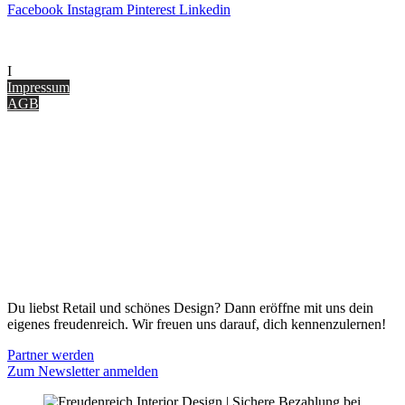
Facebook
Instagram
Pinterest
Linkedin
UNTERNEHMEN
I
nterior Design Blog
Impressum
AGB
ONLINE SHOP
Gutscheine
Versand & Lieferung
Zahlungsmöglichkeiten
Widerrufsbelehrung
Cookie Optionen
Datenschutz
PARTNER WERDEN
Du liebst Retail und schönes Design? Dann eröffne mit uns dein
eigenes freudenreich. Wir freuen uns darauf, dich kennenzulernen!
Partner werden
Zum Newsletter anmelden