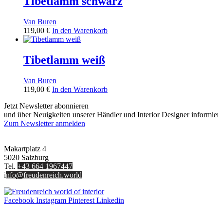
Tibetlamm schwarz
Van Buren
119,00
€
In den Warenkorb
Tibetlamm weiß
Van Buren
119,00
€
In den Warenkorb
Jetzt Newsletter abonnieren
und über Neuigkeiten unserer Händler und Interior Designer informie
Zum Newsletter anmelden
FREUDENREICH world of interior GmbH
Makartplatz 4
5020 Salzburg
Tel.
+43 664 1967447
i
nfo@freudenreich.world
Facebook
Instagram
Pinterest
Linkedin
UNTERNEHMEN