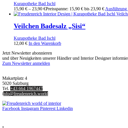
Kurapotheke Bad Ischl
15,90
€
–
23,90
€
Preisspanne: 15,90 € bis 23,90 €
Ausführung
Veilchen Badesalz „Sisi“
Kurapotheke Bad Ischl
12,00
€
In den Warenkorb
Jetzt Newsletter abonnieren
und über Neuigkeiten unserer Händler und Interior Designer informie
Zum Newsletter anmelden
FREUDENREICH world of interior GmbH
Makartplatz 4
5020 Salzburg
Tel.
+43 664 1967447
i
nfo@freudenreich.world
Facebook
Instagram
Pinterest
Linkedin
UNTERNEHMEN
I
nterior Design Blog