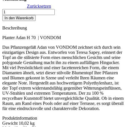
Zurücksetzen
Planter
Adan
In den Warenkorb
H
70
Beschreibung
Menge
Planter Adan H 70 | VONDOM
Das Pflanzengefäß Adan von VONDOM zeichnet sich durch sein
einzigartiges Design aus. Entworfen von Teresa Sapey, erinnert der
Topf an die stilisierte Form eines menschlichen Gesichts und seine
polygonale Gestaltung macht ihn zu einem auffälligen Hingucker.
Mit viel Persönlichkeit und einer facettenreichen Form, die einem
Diamanten ähnelt, setzt dieser stilvolle Blumentopf Ihre Pflanzen
und Blumen gekonnt in Szene und verleiht Ihren Räumen eine
elegante Note. Hergestellt aus hochwertigem Polyethylenharz, ist
der Topf extrem widerstandsfähig gegenüber Witterungseinflüssen,
UV-Strahlen und extremen Temperaturen. Der zu 100 %
recycelbare Kunststoff bietet unvergleichliche Qualität. Ob in einem
Raum, am Rand eines Pools oder auf einer Terrasse, es sorgt überall
für eine eindrucksvolle und charaktervolle Dekoration.
Produktinformation
Gewicht 10,02 kg