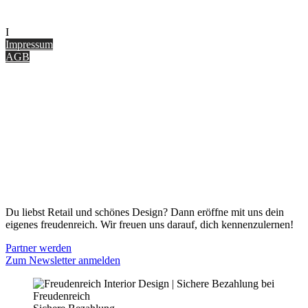
UNTERNEHMEN
I
nterior Design Blog
Impressum
AGB
ONLINE SHOP
Gutscheine
Versand & Lieferung
Zahlungsmöglichkeiten
Widerrufsbelehrung
Cookie Optionen
Datenschutz
PARTNER WERDEN
Du liebst Retail und schönes Design? Dann eröffne mit uns dein
eigenes freudenreich. Wir freuen uns darauf, dich kennenzulernen!
Partner werden
Zum Newsletter anmelden