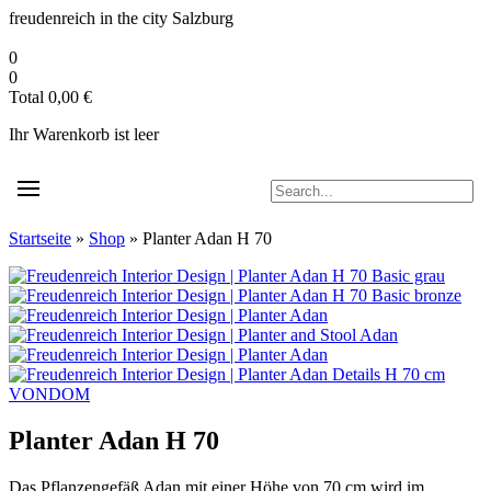
Zum
freudenreich in the city
Salzburg
Inhalt
springen
0
0
Total
0,00
€
Ihr Warenkorb ist leer
Startseite
»
Shop
»
Planter Adan H 70
VONDOM
Planter Adan H 70
Das Pflanzengefäß Adan mit einer Höhe von 70 cm wird im