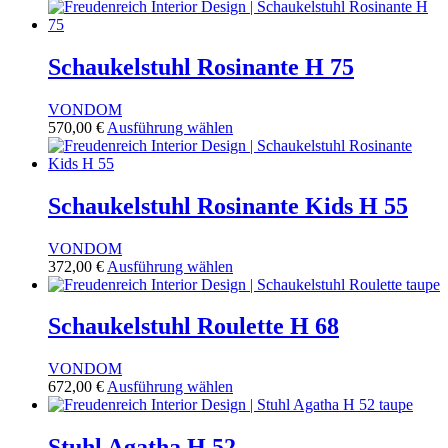
Produkt
können
weist
auf
mehrere
der
Varianten
Schaukelstuhl Rosinante H 75
Produktseite
auf.
gewählt
Die
werden
VONDOM
Optionen
Dieses
570,00
€
Ausführung wählen
können
Produkt
auf
weist
der
mehrere
Produktseite
Varianten
Schaukelstuhl Rosinante Kids H 55
gewählt
auf.
werden
Die
VONDOM
Optionen
Dieses
372,00
€
Ausführung wählen
können
Produkt
auf
weist
der
mehrere
Schaukelstuhl Roulette H 68
Produktseite
Varianten
gewählt
auf.
werden
VONDOM
Die
Dieses
672,00
€
Ausführung wählen
Optionen
Produkt
können
weist
auf
mehrere
Stuhl Agatha H 52
der