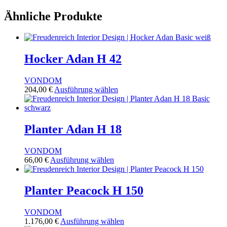
Ähnliche Produkte
Hocker Adan H 42
VONDOM
Dieses
204,00
€
Ausführung wählen
Produkt
weist
mehrere
Varianten
Planter Adan H 18
auf.
Die
VONDOM
Optionen
Dieses
66,00
€
Ausführung wählen
können
Produkt
auf
weist
der
mehrere
Planter Peacock H 150
Produktseite
Varianten
gewählt
auf.
werden
VONDOM
Die
Dieses
1.176,00
€
Ausführung wählen
Optionen