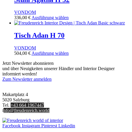
Varianten
Produktseite
auf.
gewählt
VONDOM
Die
werden
Dieses
336,00
€
Ausführung wählen
Optionen
Produkt
können
weist
auf
mehrere
Tisch Adan H 70
der
Varianten
Produktseite
auf.
gewählt
VONDOM
Die
werden
Dieses
504,00
€
Ausführung wählen
Optionen
Produkt
können
Jetzt Newsletter abonnieren
weist
auf
und über Neuigkeiten unserer Händler und Interior Designer
mehrere
der
informiert werden!
Varianten
Produktseite
Zum Newsletter anmelden
auf.
gewählt
FREUDENREICH world of interior GmbH
Die
werden
Optionen
Makartplatz 4
können
5020 Salzburg
auf
Tel.
+43 664 1967447
der
i
nfo@freudenreich.world
Produktseite
gewählt
werden
Facebook
Instagram
Pinterest
Linkedin