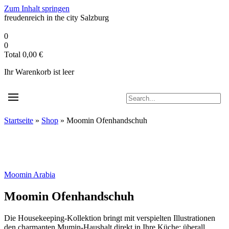
Zum Inhalt springen
freudenreich in the city
Salzburg
0
0
Total
0,00
€
Ihr Warenkorb ist leer
Startseite
»
Shop
»
Moomin Ofenhandschuh
Moomin Arabia
Moomin Ofenhandschuh
Die Housekeeping-Kollektion bringt mit verspielten Illustrationen
den charmanten Mumin-Haushalt direkt in Ihre Küche: überall