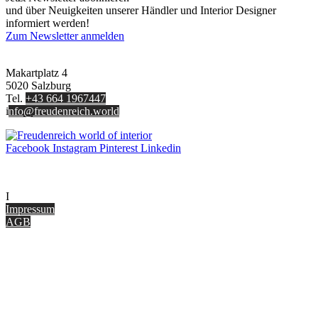
und über Neuigkeiten unserer Händler und Interior Designer
informiert werden!
Zum Newsletter anmelden
FREUDENREICH world of interior GmbH
Makartplatz 4
5020 Salzburg
Tel.
+43 664 1967447
i
nfo@freudenreich.world
Facebook
Instagram
Pinterest
Linkedin
UNTERNEHMEN
I
nterior Design Blog
Impressum
AGB
ONLINE SHOP
Gutscheine
Versand & Lieferung
Zahlungsmöglichkeiten
Widerrufsbelehrung