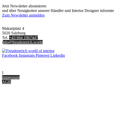
Jetzt Newsletter abonnieren
und über Neuigkeiten unserer Händler und Interior Designer informie
Zum Newsletter anmelden
FREUDENREICH world of interior GmbH
Makartplatz 4
5020 Salzburg
Tel.
+43 664 1967447
i
nfo@freudenreich.world
Facebook
Instagram
Pinterest
Linkedin
UNTERNEHMEN
I
nterior Design Blog
Impressum
AGB
ONLINE SHOP
Gutscheine
Versand & Lieferung
Zahlungsmöglichkeiten
Widerrufsbelehrung