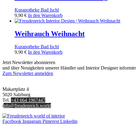
Kurapotheke Bad Ischl
9,90
€
In den Warenkorb
Weihrauch Weihnacht
Kurapotheke Bad Ischl
9,90
€
In den Warenkorb
Jetzt Newsletter abonnieren
und über Neuigkeiten unserer Händler und Interior Designer informie
Zum Newsletter anmelden
FREUDENREICH world of interior GmbH
Makartplatz 4
5020 Salzburg
Tel.
+43 664 1967447
i
nfo@freudenreich.world
Facebook
Instagram
Pinterest
Linkedin
UNTERNEHMEN