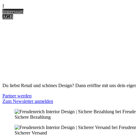
I
nterior Design Blog
Impressum
AGB
ONLINE SHOP
Gutscheine
Versand & Lieferung
Zahlungsmöglichkeiten
Widerrufsbelehrung
Cookie Optionen
Datenschutz
PARTNER WERDEN
Du liebst Retail und schönes Design? Dann eröffne mit uns dein eigen
Partner werden
Zum Newsletter anmelden
Sichere Bezahlung
Sicherer Versand