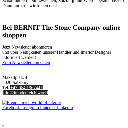
Schauräumen – Straßwalchen, Salzburg und Wien – beraten lassen?
Dann nur zu – wir freuen uns!
Bei BERNIT The Stone Company online
shoppen
Jetzt Newsletter abonnieren
und über Neuigkeiten unserer Händler und Interior Designer
informiert werden!
Zum Newsletter anmelden
FREUDENREICH world of interior GmbH
Makartplatz 4
5020 Salzburg
Tel.
+43 664 1967447
i
nfo@freudenreich.world
Facebook
Instagram
Pinterest
Linkedin
UNTERNEHMEN
I
nterior Design Blog