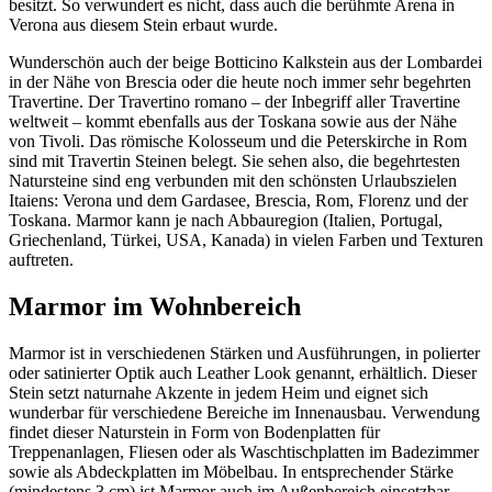
besitzt. So verwundert es nicht, dass auch die berühmte Arena in
Verona aus diesem Stein erbaut wurde.
Wunderschön auch der beige Botticino Kalkstein aus der Lombardei
in der Nähe von Brescia oder die heute noch immer sehr begehrten
Travertine. Der Travertino romano – der Inbegriff aller Travertine
weltweit – kommt ebenfalls aus der Toskana sowie aus der Nähe
von Tivoli. Das römische Kolosseum und die Peterskirche in Rom
sind mit Travertin Steinen belegt. Sie sehen also, die begehrtesten
Natursteine sind eng verbunden mit den schönsten Urlaubszielen
Itaiens: Verona und dem Gardasee, Brescia, Rom, Florenz und der
Toskana. Marmor kann je nach Abbauregion (Italien, Portugal,
Griechenland, Türkei, USA, Kanada) in vielen Farben und Texturen
auftreten.
Marmor im Wohnbereich
Marmor ist in verschiedenen Stärken und Ausführungen, in polierter
oder satinierter Optik auch Leather Look genannt, erhältlich. Dieser
Stein setzt naturnahe Akzente in jedem Heim und eignet sich
wunderbar für verschiedene Bereiche im Innenausbau. Verwendung
findet dieser Naturstein in Form von Bodenplatten für
Treppenanlagen, Fliesen oder als Waschtischplatten im Badezimmer
sowie als Abdeckplatten im Möbelbau. In entsprechender Stärke
(mindestens 3 cm) ist Marmor auch im Außenbereich einsetzbar.