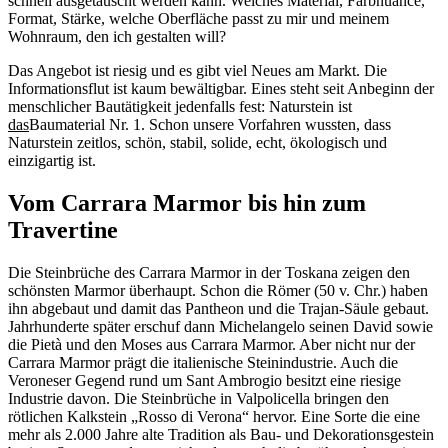
schnell ausgetauscht werden kann. Welches Material, Farbnuance,
Format, Stärke, welche Oberfläche passt zu mir und meinem
Wohnraum, den ich gestalten will?
Das Angebot ist riesig und es gibt viel Neues am Markt. Die
Informationsflut ist kaum bewältigbar. Eines steht seit Anbeginn der
menschlicher Bautätigkeit jedenfalls fest: Naturstein ist
das
Baumaterial Nr. 1. Schon unsere Vorfahren wussten, dass
Naturstein zeitlos, schön, stabil, solide, echt, ökologisch und
einzigartig ist.
Vom Carrara Marmor bis hin zum
Travertine
Die Steinbrüche des Carrara Marmor in der Toskana zeigen den
schönsten Marmor überhaupt. Schon die Römer (50 v. Chr.) haben
ihn abgebaut und damit das Pantheon und die Trajan-Säule gebaut.
Jahrhunderte später erschuf dann Michelangelo seinen David sowie
die Pietà und den Moses aus Carrara Marmor. Aber nicht nur der
Carrara Marmor prägt die italienische Steinindustrie. Auch die
Veroneser Gegend rund um Sant Ambrogio besitzt eine riesige
Industrie davon. Die Steinbrüche in Valpolicella bringen den
rötlichen Kalkstein „Rosso di Verona“ hervor. Eine Sorte die eine
mehr als 2.000 Jahre alte Tradition als Bau- und Dekorationsgestein