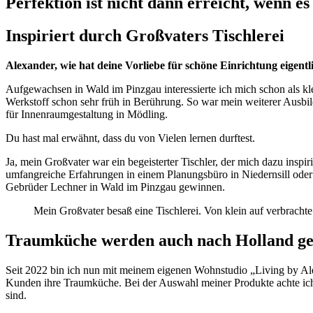
Perfektion ist nicht dann erreicht, wenn 
Inspiriert durch Großvaters Tischlerei
Alexander, wie hat deine Vorliebe für schöne Einrichtung eigent
Aufgewachsen in Wald im Pinzgau interessierte ich mich schon als kle
Werkstoff schon sehr früh in Berührung. So war mein weiterer Ausbi
für Innenraumgestaltung in Mödling.
Du hast mal erwähnt, dass du von Vielen lernen durftest.
Ja, mein Großvater war ein begeisterter Tischler, der mich dazu inspir
umfangreiche Erfahrungen in einem Planungsbüro in Niedernsill oder
Gebrüder Lechner in Wald im Pinzgau gewinnen.
Mein Großvater besaß eine Tischlerei. Von klein auf verbrachte
Traumküche werden auch nach Holland gel
Seit 2022 bin ich nun mit meinem eigenen Wohnstudio „Living by Ale
Kunden ihre Traumküche. Bei der Auswahl meiner Produkte achte ich b
sind.