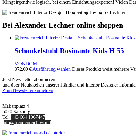
Klingt irgendwie logisch, bei einem Einrichtungsexperten! Vielen Dan
Bei Alexander Lechner online shoppen
Schaukelstuhl Rosinante Kids H 55
VONDOM
372,00
€
Ausführung wählen
Dieses Produkt weist mehrere Va
Jetzt Newsletter abonnieren
und über Neuigkeiten unserer Händler und Interior Designer informie
Zum Newsletter anmelden
FREUDENREICH world of interior GmbH
Makartplatz 4
5020 Salzburg
Tel.
+43 664 1967447
i
nfo@freudenreich.world