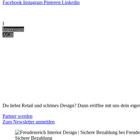
Facebook
Instagram
Pinterest
Linkedin
UNTERNEHMEN
I
nterior Design Blog
Impressum
AGB
ONLINE SHOP
Gutscheine
Versand & Lieferung
Zahlungsmöglichkeiten
Widerrufsbelehrung
Cookie Optionen
Datenschutz
PARTNER WERDEN
Du liebst Retail und schönes Design? Dann eröffne mit uns dein eigen
Partner werden
Zum Newsletter anmelden
Sichere Bezahlung