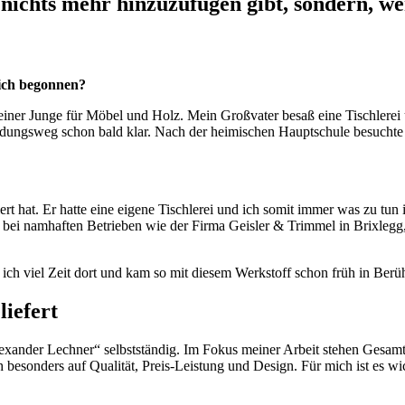
es nichts mehr hinzuzufügen gibt, sondern, 
lich begonnen?
iner Junge für Möbel und Holz. Mein Großvater besaß eine Tischlerei u
ldungsweg schon bald klar. Nach der heimischen Hauptschule besuchte i
iert hat. Er hatte eine eigene Tischlerei und ich somit immer was zu tun
 bei namhaften Betrieben wie der Firma Geisler & Trimmel in Brixlegg,
 ich viel Zeit dort und kam so mit diesem Werkstoff schon früh in Berü
iefert
xander Lechner“ selbstständig. Im Fokus meiner Arbeit stehen Gesamt
esonders auf Qualität, Preis-Leistung und Design. Für mich ist es wi