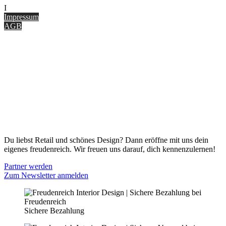
I
nterior Design Blog
Impressum
AGB
ONLINE SHOP
Gutscheine
Versand & Lieferung
Zahlungsmöglichkeiten
Widerrufsbelehrung
Cookie Optionen
Datenschutz
PARTNER WERDEN
Du liebst Retail und schönes Design? Dann eröffne mit uns dein
eigenes freudenreich. Wir freuen uns darauf, dich kennenzulernen!
Partner werden
Zum Newsletter anmelden
Sichere Bezahlung