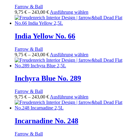
Die
Farrow & Ball
Optionen
Preisspanne:
Dieses
9,75
€
–
243,00
€
Ausführung wählen
können
9,75 €
Produkt
auf
bis
weist
der
243,00 €
mehrere
Produktseite
Varianten
India Yellow No. 66
gewählt
auf.
werden
Die
Farrow & Ball
Optionen
Preisspanne:
Dieses
9,75
€
–
243,00
€
Ausführung wählen
können
9,75 €
Produkt
auf
bis
weist
der
243,00 €
mehrere
Produktseite
Varianten
Inchyra Blue No. 289
gewählt
auf.
werden
Die
Farrow & Ball
Optionen
Preisspanne:
Dieses
9,75
€
–
243,00
€
Ausführung wählen
können
9,75 €
Produkt
auf
bis
weist
der
243,00 €
mehrere
Produktseite
Varianten
Incarnadine No. 248
gewählt
auf.
werden
Die
Farrow & Ball
Optionen