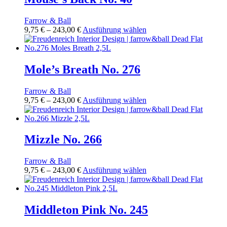
auf.
werden
Die
Farrow & Ball
Optionen
Preisspanne:
Dieses
9,75
€
–
243,00
€
Ausführung wählen
können
9,75 €
Produkt
auf
bis
weist
der
243,00 €
mehrere
Produktseite
Varianten
Mole’s Breath No. 276
gewählt
auf.
werden
Die
Farrow & Ball
Optionen
Preisspanne:
Dieses
9,75
€
–
243,00
€
Ausführung wählen
können
9,75 €
Produkt
auf
bis
weist
der
243,00 €
mehrere
Produktseite
Varianten
Mizzle No. 266
gewählt
auf.
werden
Die
Farrow & Ball
Optionen
Preisspanne:
Dieses
9,75
€
–
243,00
€
Ausführung wählen
können
9,75 €
Produkt
auf
bis
weist
der
243,00 €
mehrere
Produktseite
Varianten
Middleton Pink No. 245
gewählt
auf.
werden
Die