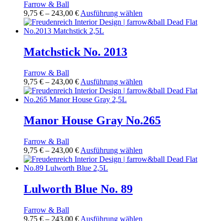
Farrow & Ball
Optionen
Preisspanne:
Dieses
9,75
€
–
243,00
€
Ausführung wählen
können
9,75 €
Produkt
auf
bis
weist
der
243,00 €
mehrere
Produktseite
Varianten
Matchstick No. 2013
gewählt
auf.
werden
Die
Farrow & Ball
Optionen
Preisspanne:
Dieses
9,75
€
–
243,00
€
Ausführung wählen
können
9,75 €
Produkt
auf
bis
weist
der
243,00 €
mehrere
Produktseite
Varianten
Manor House Gray No.265
gewählt
auf.
werden
Die
Farrow & Ball
Optionen
Preisspanne:
Dieses
9,75
€
–
243,00
€
Ausführung wählen
können
9,75 €
Produkt
auf
bis
weist
der
243,00 €
mehrere
Produktseite
Varianten
Lulworth Blue No. 89
gewählt
auf.
werden
Die
Farrow & Ball
Optionen
Preisspanne:
Dieses
9,75
€
–
243,00
€
Ausführung wählen
können