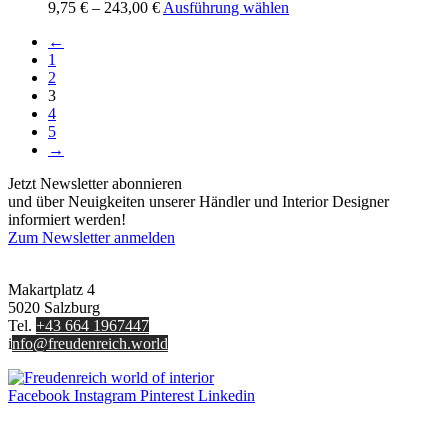
Preisspanne:
Dieses
9,75
€
–
243,00
€
Ausführung wählen
können
9,75 €
Produkt
auf
←
bis
weist
der
1
243,00 €
mehrere
Produktseite
2
Varianten
gewählt
3
auf.
werden
4
Die
5
Optionen
→
können
auf
Jetzt Newsletter abonnieren
der
und über Neuigkeiten unserer Händler und Interior Designer
Produktseite
informiert werden!
gewählt
Zum Newsletter anmelden
werden
FREUDENREICH world of interior GmbH
Makartplatz 4
5020 Salzburg
Tel.
+43 664 1967447
i
nfo@freudenreich.world
Facebook
Instagram
Pinterest
Linkedin
UNTERNEHMEN