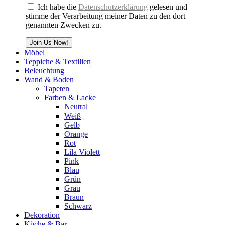
Ich habe die
Datenschutzerklärung
gelesen und
stimme der Verarbeitung meiner Daten zu den dort
genannten Zwecken zu.
Join Us Now!
Möbel
Teppiche & Textilien
Beleuchtung
Wand & Boden
Tapeten
Farben & Lacke
Neutral
Weiß
Gelb
Orange
Rot
Lila Violett
Pink
Blau
Grün
Grau
Braun
Schwarz
Dekoration
Küche & Bar