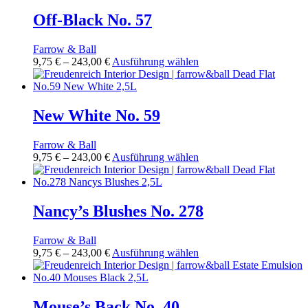
243,00 €
mehrere
Produktseite
Varianten
Off-Black No. 57
gewählt
auf.
werden
Die
Farrow & Ball
Optionen
Preisspanne:
Dieses
9,75
€
–
243,00
€
Ausführung wählen
können
9,75 €
Produkt
auf
bis
weist
der
243,00 €
mehrere
Produktseite
Varianten
New White No. 59
gewählt
auf.
werden
Die
Farrow & Ball
Optionen
Preisspanne:
Dieses
9,75
€
–
243,00
€
Ausführung wählen
können
9,75 €
Produkt
auf
bis
weist
der
243,00 €
mehrere
Produktseite
Varianten
Nancy’s Blushes No. 278
gewählt
auf.
werden
Die
Farrow & Ball
Optionen
Preisspanne:
Dieses
9,75
€
–
243,00
€
Ausführung wählen
können
9,75 €
Produkt
auf
bis
weist
der
243,00 €
mehrere
Produktseite
Varianten
Mouse’s Back No. 40
gewählt