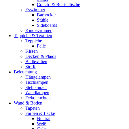
Couch- & Beistelltische
Esszimmer
Barhocker
Stühle
Sideboards
Kinderzimmer
Teppiche & Textilien
Teppiche
Felle
Kissen
Decken & Plaids
Badtextilien
Stoffe
Beleuchtung
Hängelampen
Tischlampen
Stehlampen
Wandlampen
Dekoleuchten
Wand & Boden
Tapeten
Farben & Lacke
Neutral
Weiß
Gelb