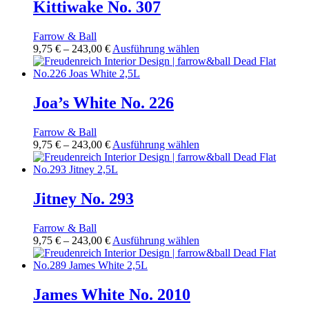
Varianten
Kittiwake No. 307
gewählt
auf.
werden
Die
Farrow & Ball
Optionen
Preisspanne:
Dieses
9,75
€
–
243,00
€
Ausführung wählen
können
9,75 €
Produkt
auf
bis
weist
der
243,00 €
mehrere
Produktseite
Varianten
Joa’s White No. 226
gewählt
auf.
werden
Die
Farrow & Ball
Optionen
Preisspanne:
Dieses
9,75
€
–
243,00
€
Ausführung wählen
können
9,75 €
Produkt
auf
bis
weist
der
243,00 €
mehrere
Produktseite
Varianten
Jitney No. 293
gewählt
auf.
werden
Die
Farrow & Ball
Optionen
Preisspanne:
Dieses
9,75
€
–
243,00
€
Ausführung wählen
können
9,75 €
Produkt
auf
bis
weist
der
243,00 €
mehrere
Produktseite
Varianten
James White No. 2010
gewählt
auf.
werden