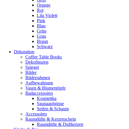
Orange
Rot
Lila Violett
Pink
Blau
Grün
Grau
Braun
Schwarz
Dekoration
Coffee Table Books
Dekofiguren
Spiegel
Bilder
Bilderrahmen
Aufbewahrung
Vasen & Blumentöpfe
Badaccessoires
Kosmetika
Saunaaufgüsse
Seifen & Schaum
Accessoires
Raumdüfte & Kerzenschein
Raumdüfte & Duftkerzen