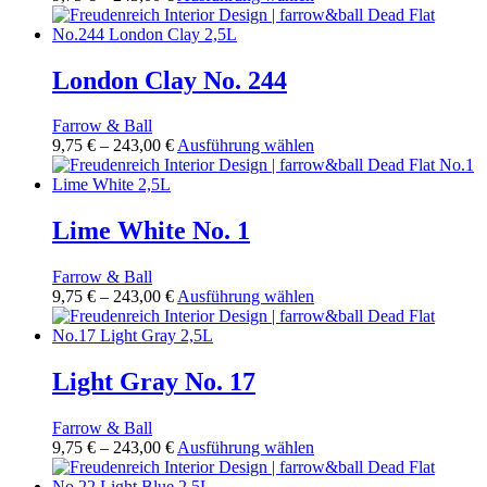
9,75 €
Produkt
auf
bis
weist
der
243,00 €
mehrere
Produktseite
Varianten
London Clay No. 244
gewählt
auf.
werden
Die
Farrow & Ball
Optionen
Preisspanne:
Dieses
9,75
€
–
243,00
€
Ausführung wählen
können
9,75 €
Produkt
auf
bis
weist
der
243,00 €
mehrere
Produktseite
Varianten
Lime White No. 1
gewählt
auf.
werden
Die
Farrow & Ball
Optionen
Preisspanne:
Dieses
9,75
€
–
243,00
€
Ausführung wählen
können
9,75 €
Produkt
auf
bis
weist
der
243,00 €
mehrere
Produktseite
Varianten
Light Gray No. 17
gewählt
auf.
werden
Die
Farrow & Ball
Optionen
Preisspanne:
Dieses
9,75
€
–
243,00
€
Ausführung wählen
können
9,75 €
Produkt
auf
bis
weist