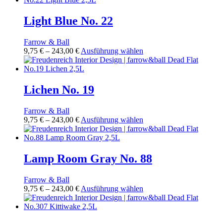
der
243,00 €
mehrere
Produktseite
Varianten
Light Blue No. 22
gewählt
auf.
werden
Die
Farrow & Ball
Optionen
Preisspanne:
Dieses
9,75
€
–
243,00
€
Ausführung wählen
können
9,75 €
Produkt
auf
bis
weist
der
243,00 €
mehrere
Produktseite
Varianten
Lichen No. 19
gewählt
auf.
werden
Die
Farrow & Ball
Optionen
Preisspanne:
Dieses
9,75
€
–
243,00
€
Ausführung wählen
können
9,75 €
Produkt
auf
bis
weist
der
243,00 €
mehrere
Produktseite
Varianten
Lamp Room Gray No. 88
gewählt
auf.
werden
Die
Farrow & Ball
Optionen
Preisspanne:
Dieses
9,75
€
–
243,00
€
Ausführung wählen
können
9,75 €
Produkt
auf
bis
weist
der
243,00 €
mehrere
Produktseite