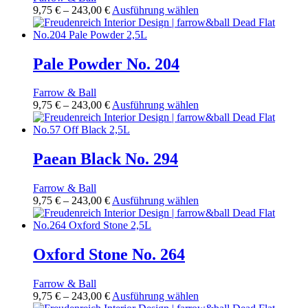
Preisspanne:
Dieses
9,75
€
–
243,00
€
Ausführung wählen
9,75 €
Produkt
bis
weist
243,00 €
mehrere
Varianten
Pale Powder No. 204
auf.
Die
Farrow & Ball
Optionen
Preisspanne:
Dieses
9,75
€
–
243,00
€
Ausführung wählen
können
9,75 €
Produkt
auf
bis
weist
der
243,00 €
mehrere
Produktseite
Varianten
Paean Black No. 294
gewählt
auf.
werden
Die
Farrow & Ball
Optionen
Preisspanne:
Dieses
9,75
€
–
243,00
€
Ausführung wählen
können
9,75 €
Produkt
auf
bis
weist
der
243,00 €
mehrere
Produktseite
Varianten
Oxford Stone No. 264
gewählt
auf.
werden
Die
Farrow & Ball
Optionen
Preisspanne:
Dieses
9,75
€
–
243,00
€
Ausführung wählen
können
9,75 €
Produkt