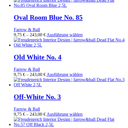
auf
bis
weist
der
243,00 €
mehrere
Produktseite
Varianten
Oval Room Blue No. 85
gewählt
auf.
werden
Die
Farrow & Ball
Optionen
Preisspanne:
Dieses
9,75
€
–
243,00
€
Ausführung wählen
können
9,75 €
Produkt
auf
bis
weist
der
243,00 €
mehrere
Produktseite
Varianten
Old White No. 4
gewählt
auf.
werden
Die
Farrow & Ball
Optionen
Preisspanne:
Dieses
9,75
€
–
243,00
€
Ausführung wählen
können
9,75 €
Produkt
auf
bis
weist
der
243,00 €
mehrere
Produktseite
Varianten
Off-White No. 3
gewählt
auf.
werden
Die
Farrow & Ball
Optionen
Preisspanne:
Dieses
9,75
€
–
243,00
€
Ausführung wählen
können
9,75 €
Produkt
auf
bis
weist
der